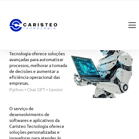
O que oferecemos?
Início
O serviço de Inteligência
Artificial (IA) da Caristeo
A Caristeo Tecnologia
Tecnologia oferece soluções
avançadas para automatizar
Portfólio
processos, melhorar a tomada
de decisões e aumentar a
O que Oferecemos?
eficiência operacional das
empresas.
Notícias
Python • Chat GPT • Gemini
Fale Conosco
O serviço de
desenvolvimento de
softwares e aplicativos da
Caristeo Tecnologia oferece
soluções personalizadas e
inovadoras para atender às