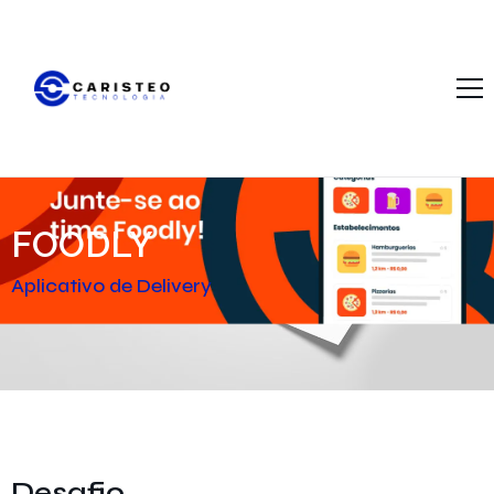
Início
A Caristeo Tecnologia
Portfólio
FOODLY
O que Oferecemos?
Aplicativo de Delivery
Notícias
Fale Conosco
Desafio