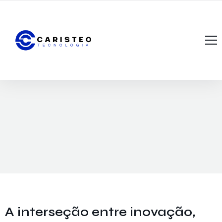
Início
A Caristeo Tecnologia
Portfólio
O que Oferecemos?
Notícias
Fale Conosco
A interseção entre inovação,