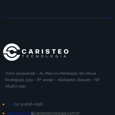
Torre Jacarandá – Av. Marcos Penteado de Ulhoa
Rodrigues, 939 – 8º andar – Alphaville, Barueri – SP,
06460-040
+55
(11) 9 1616-0518
atendimento
@caristetecnologia.com.br