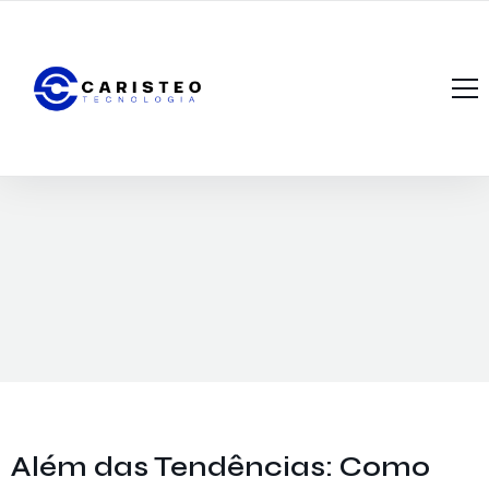
Início
A Caristeo Tecnologia
Portfólio
O que Oferecemos?
Notícias
Fale Conosco
Além das Tendências: Como