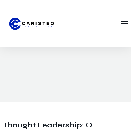
Início
A Caristeo Tecnologia
Portfólio
O que Oferecemos?
Notícias
Fale Conosco
Thought Leadership: O